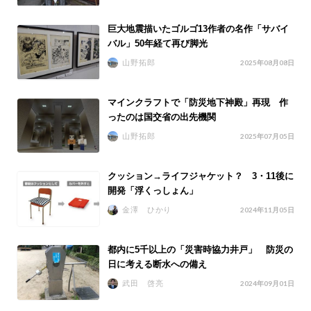
巨大地震描いたゴルゴ13作者の名作「サバイ
バル」50年経て再び脚光
山野拓郎
2025年08月08日
マインクラフトで「防災地下神殿」再現 作
ったのは国交省の出先機関
山野拓郎
2025年07月05日
クッション→ライフジャケット？ 3・11後に
開発「浮くっしょん」
金澤 ひかり
2024年11月05日
都内に5千以上の「災害時協力井戸」 防災の
日に考える断水への備え
武田 啓亮
2024年09月01日