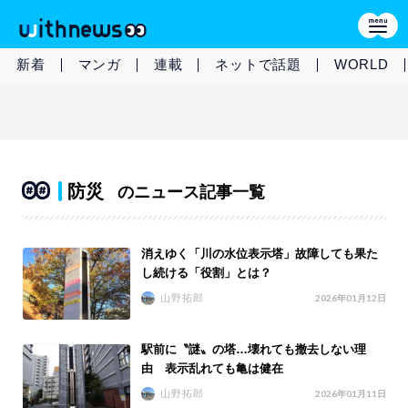
新着
マンガ
連載
ネットで話題
WORLD
防災
のニュース記事一覧
消えゆく「川の水位表示塔」故障しても果た
し続ける「役割」とは？
山野拓郎
2026年01月12日
駅前に〝謎〟の塔…壊れても撤去しない理
由 表示乱れても亀は健在
山野拓郎
2026年01月11日