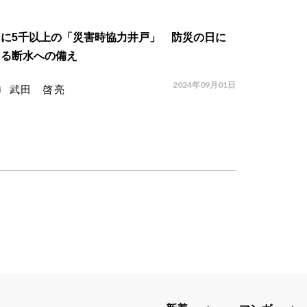
内に5千以上の「災害時協力井戸」 防災の日に
える断水への備え
2024年09月01日
武田 啓亮