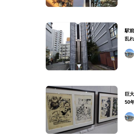
駅
乱
巨大
50