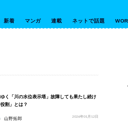
新着
マンガ
連載
ネットで話題
WOR
えゆく「川の水位表示塔」故障しても果たし続け
「役割」とは？
2026年01月12日
山野拓郎