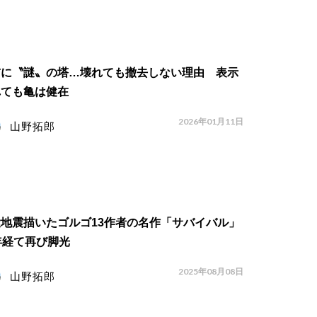
前に〝謎〟の塔…壊れても撤去しない理由 表示
れても亀は健在
2026年01月11日
山野拓郎
地震描いたゴルゴ13作者の名作「サバイバル」
年経て再び脚光
2025年08月08日
山野拓郎