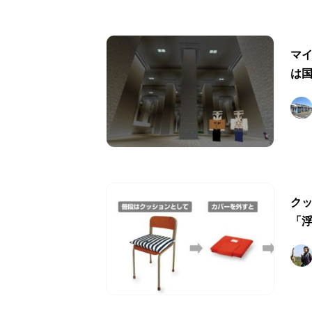
マ
は
クッ
「