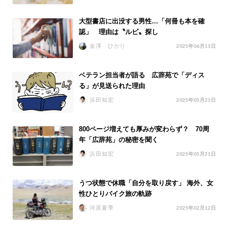
大型書店に出没する男性…「何冊も本を確
認」 理由は〝ルビ〟探し
金澤 ひかり
2025年06月11日
ベテラン担当者が語る 広辞苑で「ディス
る」が見送られた理由
浜田知宏
2025年05月23日
800ページ増えても厚みが変わらず？ 70周
年「広辞苑」の秘密を聞く
浜田知宏
2025年05月21日
うつ状態で休職「自分を取り戻す」 海外、女
性ひとりバイク旅の軌跡
河原夏季
2025年02月12日