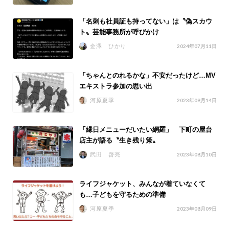
「名刺も社員証も持ってない」は〝偽スカウ
ト〟芸能事務所が呼びかけ
金澤 ひかり
2024年07月11日
「ちゃんとのれるかな」不安だったけど…MV
エキストラ参加の思い出
河原夏季
2023年09月14日
「縁日メニューだいたい網羅」 下町の屋台
店主が語る〝生き残り策〟
武田 啓亮
2023年08月10日
ライフジャケット、みんなが着ていなくて
も…子どもを守るための準備
河原夏季
2023年08月09日