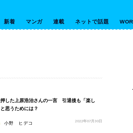
新着
マンガ
連載
ネットで話題
WOR
中押した上原浩治さんの一言 引退後も「楽し
」と思うためには？
2022年07月30日
小野 ヒデコ