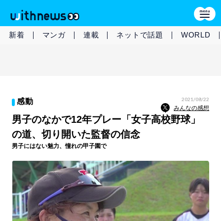
新着
マンガ
連載
ネットで話題
WORLD
2021/08/22
感動
みんなの感想
男子のなかで12年プレー「女子高校野球」
の道、切り開いた監督の信念
男子にはない魅力、憧れの甲子園で