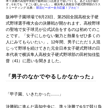
準々決勝の高知中央戦で最終回に1点差まで追いつくも、あと1点が届か
ず...それでも「すごい楽しかった」。横浜隼人高校女子硬式野球部のラス
トミーティング 出典：
部活ピーポー全力応援！ブカピ！
阪神甲子園球場で8月23日、第25回全国高校女子硬
式野球選手権大会の決勝戦が開かれます。高校野球
の聖地で女子球児が公式試合をするのは初めてのこ
とです。「女子にしかない魅力と熱量をぜひ多くの
人にみてもらいたい」。12年間、男子にただ１人混
じって野球を続けてきた元全日本女子硬式野球の日
本代表で横浜隼人高校女子硬式野球部の田村知佳監
督（41）に思いを聞きました。
「男子のなかでやるしかなかった」
「甲子園、いきたかった……」
決勝戦に進んだ高知中央に、準々決勝で4-5で競り負