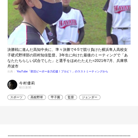
決勝戦に進んだ高知中央に、準々決勝で4-5で競り負けた横浜隼人高校女
子硬式野球部の田村知佳監督。3年生に向けた最後のミーティングで「あ
なたたちらしい試合でした」と選手をほめたたえた=2021年7月、兵庫県
丹波市
出典：
YouTube「部活ピーポー全力応援！ブカピ！」のラストミーティングから
今村優莉
朝日新聞
スポーツ
高校野球
甲子園
監督
ジェンダー