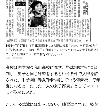
1998年7月27日付け朝日新聞朝刊の地域面に掲載された、当時高校3年生
の田村知佳さん。当時、男子の野球チームの中でただ１人の女子部員とし
て、よく新聞やテレビに取材を受けたという
出典： 朝日新聞社
高校は国学院久我山高校に進学。野球部監督に直談
判し、男子と同じ練習をするという条件で入部を許
された。甲子園に春夏7回出場している強豪校。毎年
夏になると「たった１人の女子部員」としてマスコ
ミが取材に来た。
だが、公式戦には出られない。練習試合でも、監督