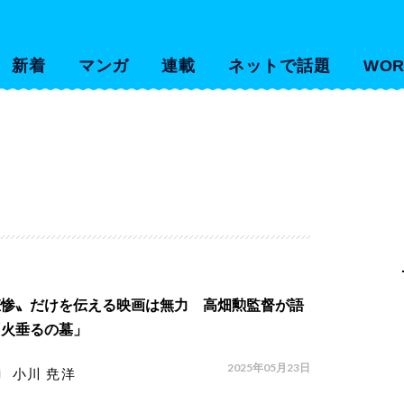
新着
マンガ
連載
ネットで話題
WOR
悲惨〟だけを伝える映画は無力 高畑勲監督が語
「火垂るの墓」
2025年05月23日
小川 尭洋