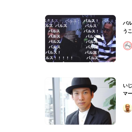
バ
う
い
マ