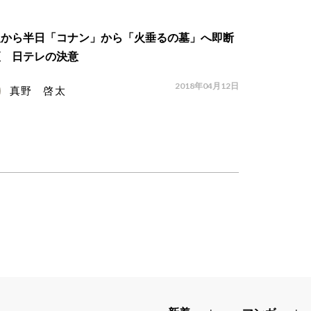
報から半日「コナン」から「火垂るの墓」へ即断
更 日テレの決意
2018年04月12日
真野 啓太