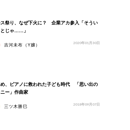
ルス祭り、なぜ下火に？ 企業アカ参入「そうい
ことじゃ……」
2020年01月30日
吉河未布（Y嬢）
じめ、ピアノに救われた子ども時代 「思い出の
ーニー」作曲家
2018年09月07日
三ツ木勝巳