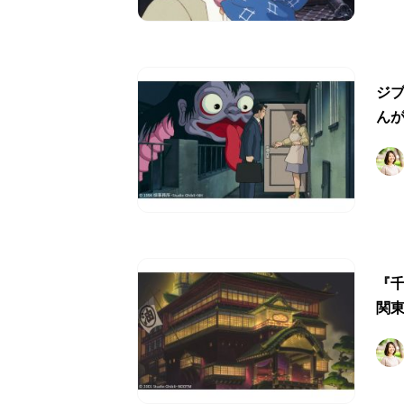
ジ
ん
『
関