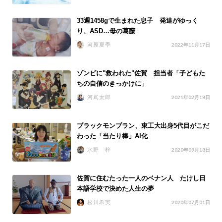
33週1458gで生まれた息子 発達がゆっく
り、ASD…母の葛藤
河原夏季
2022年11月17日
ゾンビに"救われた"佐賀 担当者「子どもた
ちの自信のきっかけに」
河嶌太郎
2021年02月18日
ブラックモンブラン、東工大出身5代目がこだ
わった「当たり棒」AI化
水野 梓
2020年09月18日
佐賀に住むたった一人のベナン人 たけし日
本語学校で決めた人生の夢
松川希実
2020年07月01日