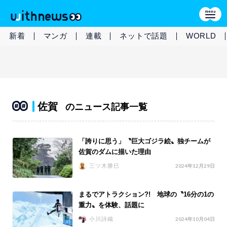
新着
マンガ
連載
ネットで話題
WORLD
佐賀
のニュース記事一覧
「誇りに思う」〝巨大ゴジラ絵〟独チームが
佐賀のダムに描いた理由
三ツ木勝巳
2024年12月29日
まるでアトラクション?! 地球の〝16分の1の
重力〟を体験、話題に
小川詩織
2024年10月04日