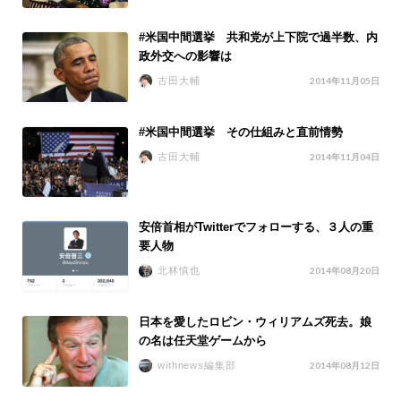
#米国中間選挙 共和党が上下院で過半数、内
政外交への影響は
古田大輔
2014年11月05日
#米国中間選挙 その仕組みと直前情勢
古田大輔
2014年11月04日
安倍首相がTwitterでフォローする、３人の重
要人物
北林慎也
2014年08月20日
日本を愛したロビン・ウィリアムズ死去。娘
の名は任天堂ゲームから
withnews編集部
2014年08月12日