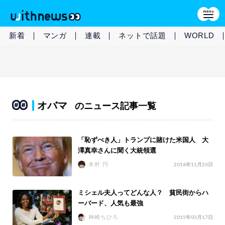
新着
マンガ
連載
ネットで話題
WORLD
オバマ
のニュース記事一覧
「恥ずべき人」トランプに賭けた米国人 大
澤真幸さんに聞く大統領選
木村 円
2016年11月20日
ミシェル夫人ってどんな人？ 貧民街からハ
ーバード、人気も最強
神崎ちひろ
2015年03月17日