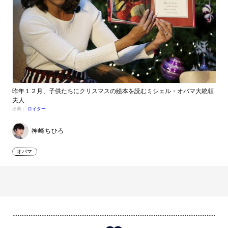
昨年１２月、子供たちにクリスマスの絵本を読むミシェル・オバマ大統領
夫人
出典：
ロイター
神崎ちひろ
オバマ