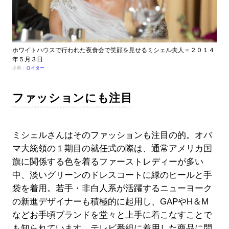
ホワイトハウスで行われた夜食会で笑顔を見せるミシェル夫人＝２０１４
年５月３日
出典：
ロイター
ファッションにも注目
ミシェルさんはそのファッションも注目の的。オバ
マ大統領の１期目の就任式の際は、通常アメリカ国
旗に関係する色を着るファーストレディーが多い
中、淡いグリーンのドレスコートに緑のヒールと手
袋を着用。若手・非白人系が活躍するニューヨーク
の新進デザイナーも積極的に起用し、GAPやH＆M
などお手頃ブランドを堂々と上手に着こなすことで
も知られています。テレビ番組に着用した商品に問