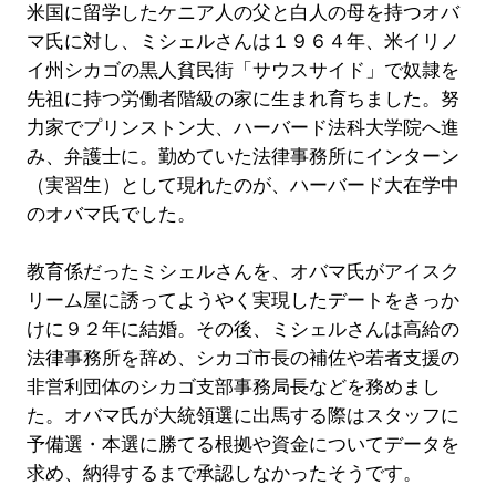
米国に留学したケニア人の父と白人の母を持つオバ
マ氏に対し、ミシェルさんは１９６４年、米イリノ
イ州シカゴの黒人貧民街「サウスサイド」で奴隷を
先祖に持つ労働者階級の家に生まれ育ちました。努
力家でプリンストン大、ハーバード法科大学院へ進
み、弁護士に。勤めていた法律事務所にインターン
（実習生）として現れたのが、ハーバード大在学中
のオバマ氏でした。
教育係だったミシェルさんを、オバマ氏がアイスク
リーム屋に誘ってようやく実現したデートをきっか
けに９２年に結婚。その後、ミシェルさんは高給の
法律事務所を辞め、シカゴ市長の補佐や若者支援の
非営利団体のシカゴ支部事務局長などを務めまし
た。オバマ氏が大統領選に出馬する際はスタッフに
予備選・本選に勝てる根拠や資金についてデータを
求め、納得するまで承認しなかったそうです。