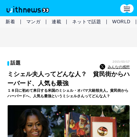
新着
マンガ
連載
ネットで話題
WORLD
2015/03/17
話題
みんなの感想
ミシェル夫人ってどんな人？ 貧民街からハ
ーバード、人気も最強
１８日に初めて来日する米国のミシェル・オバマ大統領夫人。貧民街から
ハーバードへ、人気も最強というミシェルさんってどんな人？