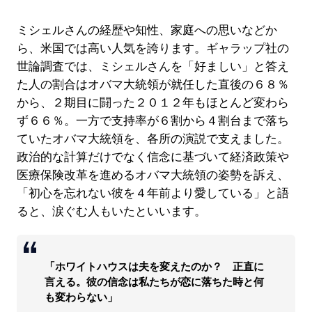
ミシェルさんの経歴や知性、家庭への思いなどか
ら、米国では高い人気を誇ります。ギャラップ社の
世論調査では、ミシェルさんを「好ましい」と答え
た人の割合はオバマ大統領が就任した直後の６８％
から、２期目に闘った２０１２年もほとんど変わら
ず６６％。一方で支持率が６割から４割台まで落ち
ていたオバマ大統領を、各所の演説で支えました。
政治的な計算だけでなく信念に基づいて経済政策や
医療保険改革を進めるオバマ大統領の姿勢を訴え、
「初心を忘れない彼を４年前より愛している」と語
ると、涙ぐむ人もいたといいます。
「ホワイトハウスは夫を変えたのか？ 正直に
言える。彼の信念は私たちが恋に落ちた時と何
も変わらない」