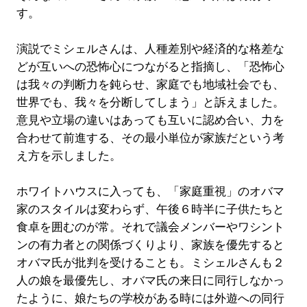
す。
演説でミシェルさんは、人種差別や経済的な格差な
どが互いへの恐怖心につながると指摘し、「恐怖心
は我々の判断力を鈍らせ、家庭でも地域社会でも、
世界でも、我々を分断してしまう」と訴えました。
意見や立場の違いはあっても互いに認め合い、力を
合わせて前進する、その最小単位が家族だという考
え方を示しました。
ホワイトハウスに入っても、「家庭重視」のオバマ
家のスタイルは変わらず、午後６時半に子供たちと
食卓を囲むのが常。それで議会メンバーやワシント
ンの有力者との関係づくりより、家族を優先すると
オバマ氏が批判を受けることも。ミシェルさんも２
人の娘を最優先し、オバマ氏の来日に同行しなかっ
たように、娘たちの学校がある時には外遊への同行