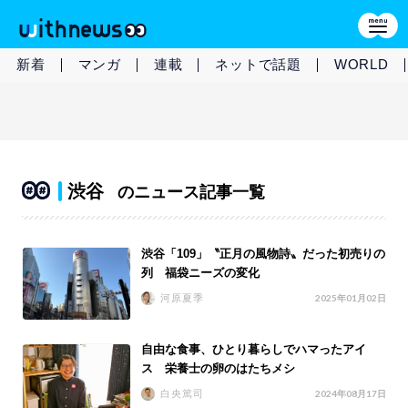
新着
マンガ
連載
ネットで話題
WORLD
渋谷
のニュース記事一覧
渋谷「109」〝正月の風物詩〟だった初売りの
列 福袋ニーズの変化
河原夏季
2025年01月02日
自由な食事、ひとり暮らしでハマったアイ
ス 栄養士の卵のはたちメシ
白央篤司
2024年08月17日