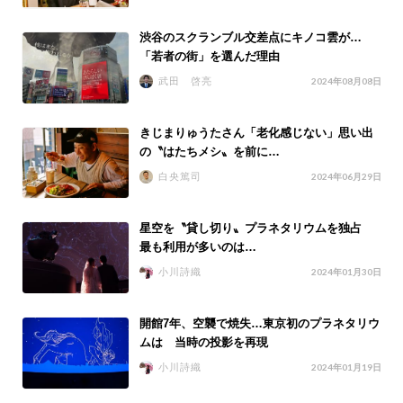
渋谷のスクランブル交差点にキノコ雲が…
「若者の街」を選んだ理由
武田 啓亮
2024年08月08日
きじまりゅうたさん「老化感じない」思い出
の〝はたちメシ〟を前に…
白央篤司
2024年06月29日
星空を〝貸し切り〟プラネタリウムを独占
最も利用が多いのは…
小川詩織
2024年01月30日
開館7年、空襲で焼失…東京初のプラネタリウ
ムは 当時の投影を再現
小川詩織
2024年01月19日