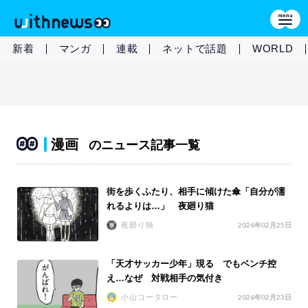
新着
マンガ
連載
ネットで話題
WORLD
漫画
のニュース記事一覧
街を歩くふたり、相手に傾けた傘「自分が濡
れるよりは…」 夜廻り猫
夜廻り猫
2026年02月25日
「天才サッカー少年」現る でもベンチ控
え…なぜ 対戦相手の気付き
小山コータロー
2026年02月23日