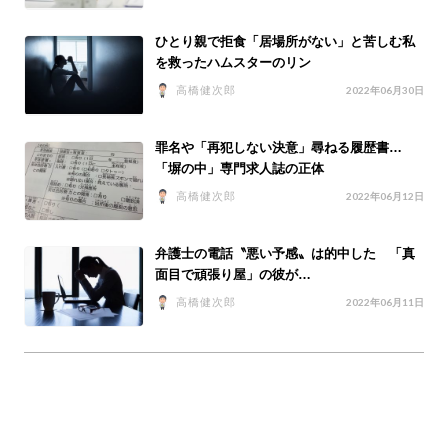
ひとり親で拒食「居場所がない」と苦しむ私
を救ったハムスターのリン
高橋健次郎
2022年06月30日
罪名や「再犯しない決意」尋ねる履歴書…
「塀の中」専門求人誌の正体
高橋健次郎
2022年06月12日
弁護士の電話〝悪い予感〟は的中した 「真
面目で頑張り屋」の彼が…
高橋健次郎
2022年06月11日