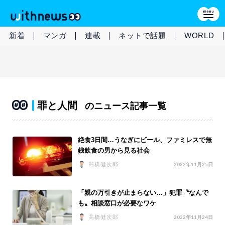
新着
マンガ
連載
ネットで話題
WORLD
罪と人間
のニュース記事一覧
絶食3日間…うなぎにビール、ファミレスで無
銭飲食の男から見る社会
高橋健次郎
2022年11月25日
「親の万引きが止まらない…」犯罪〝なんで
も〟相談窓口が必要なワケ
高橋健次郎
2022年11月24日