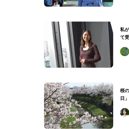
私が
て
桜の
日