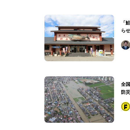
「
ら
全
防