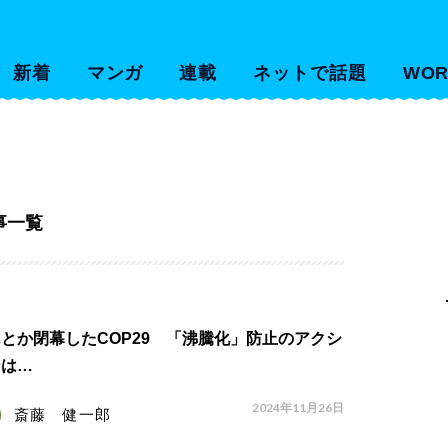
新着
マンガ
連載
ネットで話題
WOR
事一覧
とか閉幕したCOP29 「沸騰化」防止のアクシ
ンは…
2024年11月26日
斎藤 健一郎