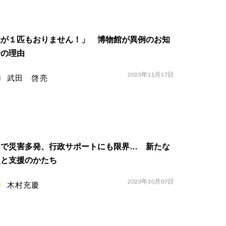
鮭が１匹もおりません！」 博物館が異例のお知
せの理由
2023年11月17日
武田 啓亮
国で災害多発、行政サポートにも限界… 新たな
災と支援のかたち
2023年10月07日
木村充慶