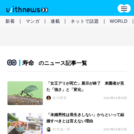
新着
マンガ
連載
ネットで話題
WORLD
寿命
のニュース記事一覧
「女王アリが死亡」展示が終了 来園者が見
た「強さ」と「変化」
松川希実
2021年11月02日
「未婚男性は長生きしない」からといって結
婚すべきとは言えない理由
朽木誠一郎
2021年10月27日