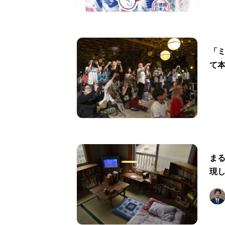
「
て
ま
現