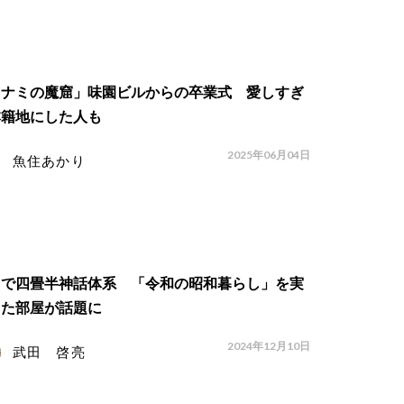
ミナミの魔窟」味園ビルからの卒業式 愛しすぎ
本籍地にした人も
2025年06月04日
魚住あかり
るで四畳半神話体系 「令和の昭和暮らし」を実
した部屋が話題に
2024年12月10日
武田 啓亮