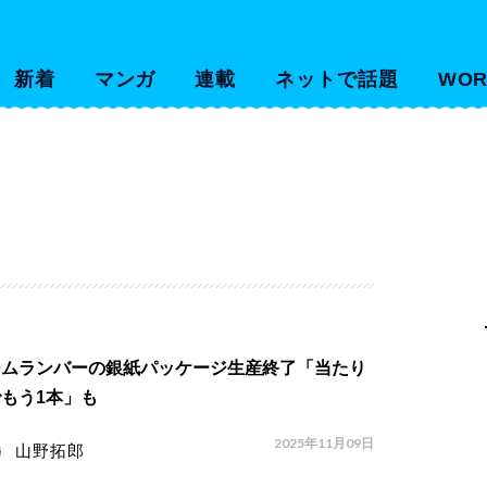
新着
マンガ
連載
ネットで話題
WOR
ームランバーの銀紙パッケージ生産終了「当たり
もう1本」も
2025年11月09日
山野拓郎