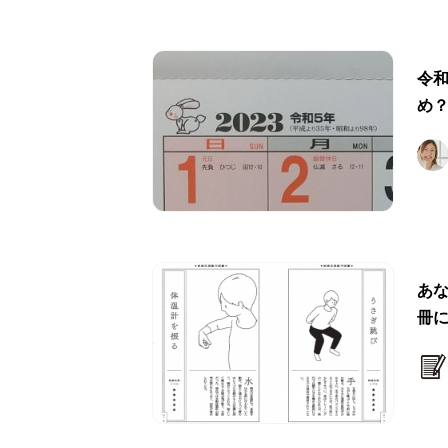
令
め
あな
冊