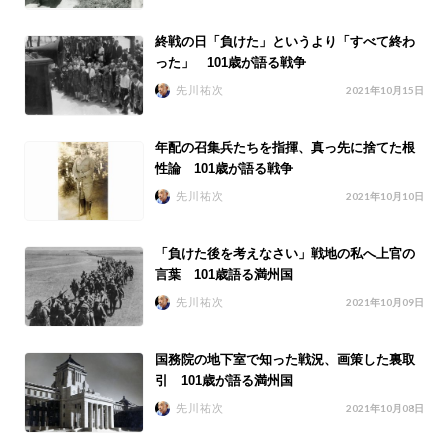
終戦の日「負けた」というより「すべて終わ
った」 101歳が語る戦争
先川祐次
2021年10月15日
年配の召集兵たちを指揮、真っ先に捨てた根
性論 101歳が語る戦争
先川祐次
2021年10月10日
「負けた後を考えなさい」戦地の私へ上官の
言葉 101歳語る満州国
先川祐次
2021年10月09日
国務院の地下室で知った戦況、画策した裏取
引 101歳が語る満州国
先川祐次
2021年10月08日