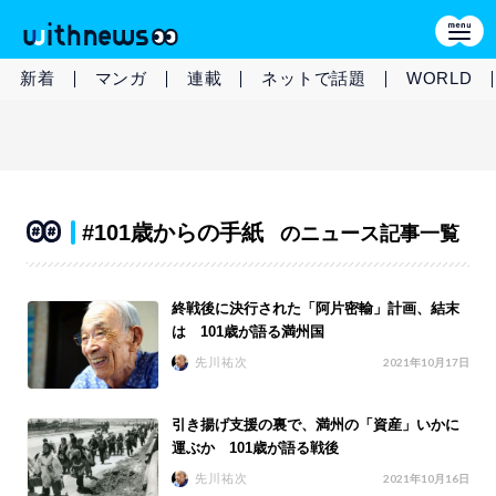
新着
マンガ
連載
ネットで話題
WORLD
#101歳からの手紙
のニュース記事一覧
終戦後に決行された「阿片密輸」計画、結末
は 101歳が語る満州国
先川祐次
2021年10月17日
引き揚げ支援の裏で、満州の「資産」いかに
運ぶか 101歳が語る戦後
先川祐次
2021年10月16日