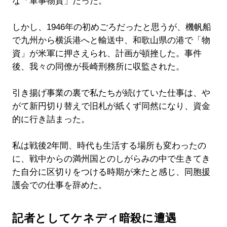
な「軍事物資」だった。
しかし、1946年の初めごろだったと思うが、機帆船
で九州から横浜港へと輸送中、和歌山県の港で「物
資」が米軍に押さえられ、計画が頓挫した。事件
後、我々の同僚が長崎刑務所に収監された。
引き揚げ事業の裏で私たちが続けていた仕事は、や
がて新円切り替えで旧札が紙くず同然になり、資金
的に行き詰まった。
私は戦後2年間、時代も生活する場所も変わったの
に、戦中からの満州国とのしがらみの中で生きてき
た自分に区切りをつける時期が来たと感じ、同胞援
護会での仕事を辞めた。
記者としてケネディ暗殺に遭遇