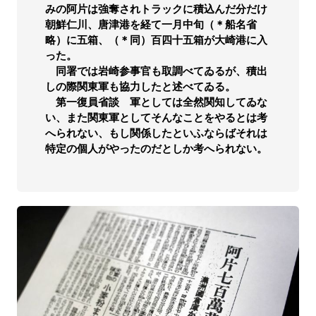
みの阿片は強奪されトラックに積込んだ分だけ
朝鮮仁川、唐津港を経て一月中旬（＊船名省
略）に五箱、（＊同）百四十五箱が大崎港に入
った。
同署では岩崎参事官も取調べてゐるが、積出
しの際関東軍も協力したと述べてゐる。
第一復員省談 軍としては全然関知してゐな
い、また関東軍としてそんなことをやるとは考
へられない、もし関係したといふならばそれは
特定の個人がやったのだとしか考へられない。