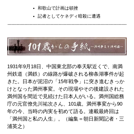
和歌山で計画は頓挫
記者としてケネディ暗殺に遭遇
1931年9月18日、中国東北部の奉天駅近くで、南満
州鉄道（満鉄）の線路が爆破される柳条湖事件が起
きた。日本が泥沼の「15年戦争」に突き進むきっか
けとなった満州事変。その現場やその後建設された
満州国を間近で見続けた日本人がいる。満州国総務
庁の元官僚先川祐次さん、101歳。満州事変から90
年の今、当時の内実を初めて語る。連載最終回は
「満州国と私の人生」。（編集＝朝日新聞記者・三
浦英之）