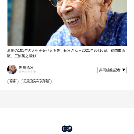
激動の101年の人生を振り返る先川祐次さん＝2021年9月16日、福岡市西
区、三浦英之撮影
先川祐次
共同編集記者
満州国元官吏
歴史
#101歳からの手紙