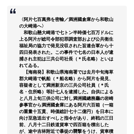
〈阿片七百萬弗を密輸／満洲國倉庫から和歌山
の大崎港へ〉
和歌山懸大崎港で七トン半時価七百万ドルに
上る阿片が総司令部犯罪調査部および公共衛生
福祉局の協力で発見没収された旨連合軍から十
四日発表された。この事件で七名の日本人が逮
捕され主犯は三共公司社長（＊氏名略）といは
れてゐる。
【海南発】和歌山県海南署では去月中旬海草
郡大崎港で帆船（＊船名略）から阿片を発見、
容疑者として満洲新京の三共公司社員（＊氏
名・住所略）等計七人を逮捕した。自供による
と八月上旬三供公司に対し満洲國總務廳の岩崎
参事官から満洲國倉庫にある阿片六百箱（一箱
の重量十五貫、時価総計七十二億円）を日本に
向け至急送出すべしと指令があり、終戦の三日
前、八月十二日鉄道貨車で四百箱を積出した
が、途中吉林附近で暴徒の襲撃をうけ、貨車積