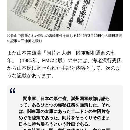
和歌山で摘発された阿片の密輸事件を報じる1946年3月15日付の朝日新聞
の記事＝三浦英之撮影
また山本常雄著「阿片と大砲 陸軍昭和通商の七
年」（1985年、PMC出版）の中には、海老沢行秀氏
から山本氏に寄せられた手記と内容として、次のよ
うな記載があります。
関東軍、日本の厚生省、満州国軍政部は語ら
って、あるひとつの極秘任務を画策した。それ
は、関東軍の倉庫にあった十二トンの生阿片を
めぐる秘策であった。阿片をそっくりそのまま
日本に持ち帰ろうという計画である。