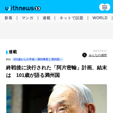
新着
マンガ
連載
ネットで話題
WORLD
2021/10/17
連載
みんなの感想
#16
101歳からの手紙～満州事変と満州国～
終戦後に決行された「阿片密輸」計画、結末
は 101歳が語る満州国