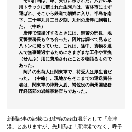
その計画は、即、実行に移された。六台の軍
用トラックに積まれた生阿片は、吉林市にまず
運ばれ、そこから鉄道で朝鮮に入り、半島を南
下、二十年九月二日夕刻、九州の唐津に到着し
た。（中略）
唐津で陸揚げするときには、県警の部長、地
元警察署長も立ち合った。阿片は調べて見ると
八トンに減っていた。これは、途中、貨物を運
んで無事通過するためにさまざまな工作や宣撫
（せんぶ）用に費消されたことを物語るもので
あった。
阿片の出荷人は関東軍で、荷受人は厚生省だ
った。（中略）。現地からそこまでの運送責任
者は、関東軍の陣野大尉、補佐役の満州国総務
庁経済部の岩崎事務官らであった。
新聞記事の記載には密輸の経由場所として「唐津
港」とありますが、先川氏は「唐津港でなく、呼子