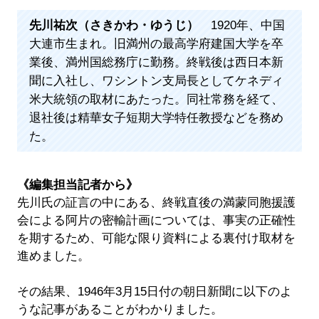
先川祐次（さきかわ・ゆうじ）
1920年、中国
大連市生まれ。旧満州の最高学府建国大学を卒
業後、満州国総務庁に勤務。終戦後は西日本新
聞に入社し、ワシントン支局長としてケネディ
米大統領の取材にあたった。同社常務を経て、
退社後は精華女子短期大学特任教授などを務め
た。
《編集担当記者から》
先川氏の証言の中にある、終戦直後の満蒙同胞援護
会による阿片の密輸計画については、事実の正確性
を期するため、可能な限り資料による裏付け取材を
進めました。
その結果、1946年3月15日付の朝日新聞に以下のよ
うな記事があることがわかりました。