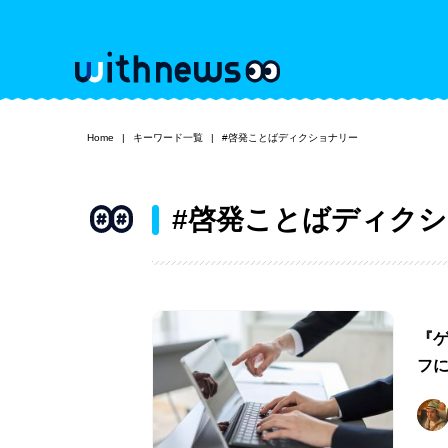
Home
キーワード一覧
#啓発ことばディクショナリー
#啓発ことばディク
​​
フ