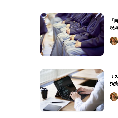
「
呪
リ
指