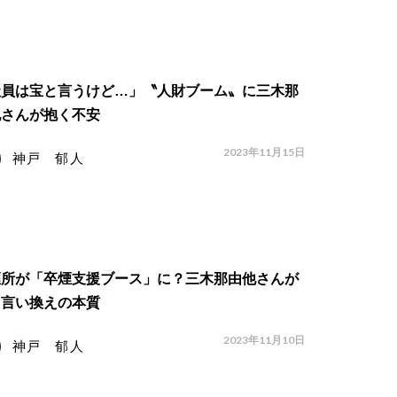
社員は宝と言うけど…」〝人財ブーム〟に三木那
他さんが抱く不安
2023年11月15日
神戸 郁人
煙所が「卒煙支援ブース」に？三木那由他さんが
う言い換えの本質
2023年11月10日
神戸 郁人