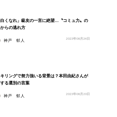
面白くなれ」級友の一言に絶望…〝コミュ力〟の
縛からの逃れ方
2023年08月24日
神戸 郁人
スキリングで努力強いる背景は？本田由紀さんが
摘する選別の言葉
2023年08月20日
神戸 郁人