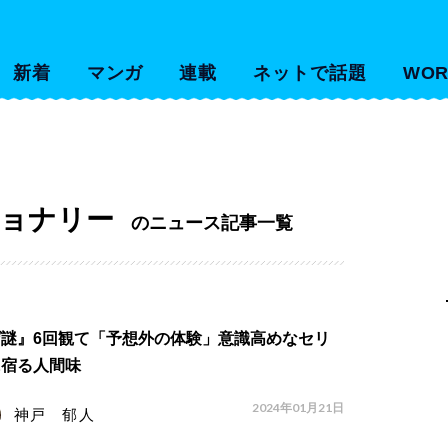
新着
マンガ
連載
ネットで話題
WOR
ショナリー
のニュース記事一覧
『ゲ謎』6回観て「予想外の体験」意識高めなセリ
に宿る人間味
2024年01月21日
神戸 郁人