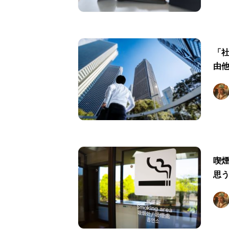
「
由
喫
思