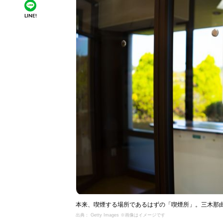
LINE!
本来、喫煙する場所であるはずの「喫煙所」。三木那
出典： Getty Images ※画像はイメージです