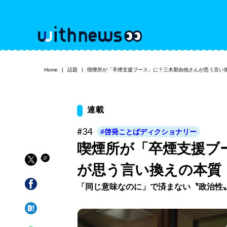
Home
話題
喫煙所が「卒煙支援ブース」に？三木那由他さんが思う言い
連載
#34
#啓発ことばディクショナリー
喫煙所が「卒煙支援ブ
が思う言い換えの本質
「同じ意味なのに」で済まない〝政治性