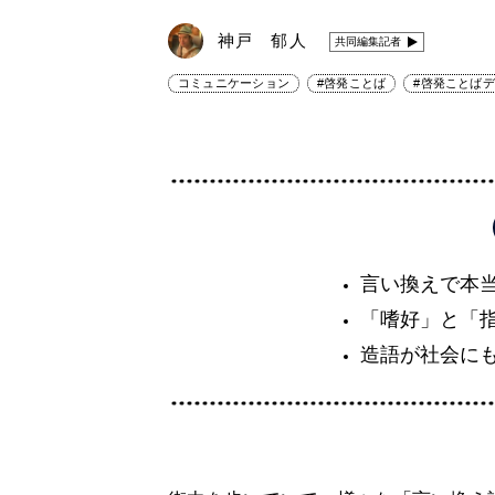
神戸 郁人
共同編集記者
コミュニケーション
#啓発ことば
#啓発ことば
言い換えで本
「嗜好」と「
造語が社会に