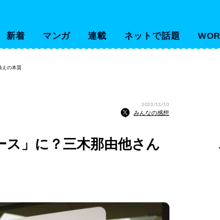
新着
マンガ
連載
ネットで話題
WOR
換えの本質
2023/11/10
みんなの感想
ース」に？三木那由他さん
〟