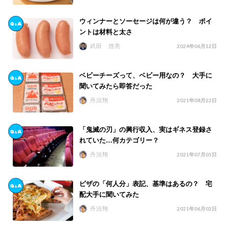
ウィンナーとソーセージは何が違う？ ポイ
ントは材料と太さ
武田 啓亮
2024年06月12日
ベビーチーズって、ベビー用なの？ 大手に
聞いてみたら即答だった
丹治翔
2021年08月22日
「鬼滅の刃」の興行収入、実はギネス登録さ
れていた…何カテゴリー？
丹治翔
2021年07月05日
ピザの「何人分」表記、基準はあるの？ 宅
配大手に聞いてみた
丹治翔
2021年06月02日