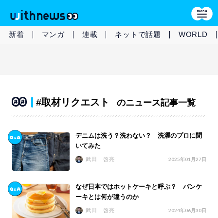
新着
マンガ
連載
ネットで話題
WORLD
#取材リクエスト
のニュース記事一覧
デニムは洗う？洗わない？ 洗濯のプロに聞
いてみた
武田 啓亮
2025年01月27日
なぜ日本ではホットケーキと呼ぶ？ パンケ
ーキとは何が違うのか
武田 啓亮
2024年06月30日