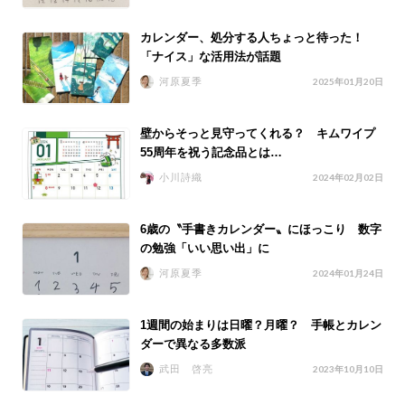
カレンダー、処分する人ちょっと待った！
「ナイス」な活用法が話題
河原夏季
2025年01月20日
壁からそっと見守ってくれる？ キムワイプ
55周年を祝う記念品とは…
小川詩織
2024年02月02日
6歳の〝手書きカレンダー〟にほっこり 数字
の勉強「いい思い出」に
河原夏季
2024年01月24日
1週間の始まりは日曜？月曜？ 手帳とカレン
ダーで異なる多数派
武田 啓亮
2023年10月10日