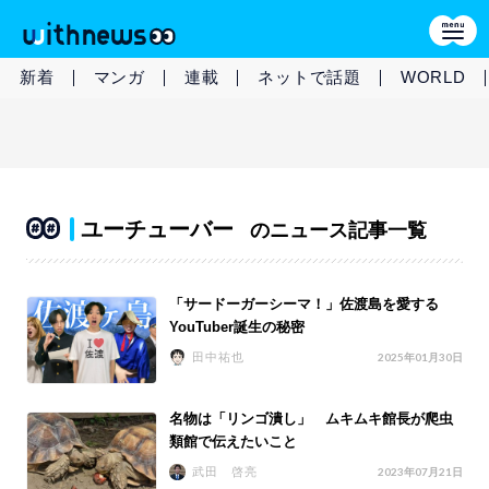
新着
マンガ
連載
ネットで話題
WORLD
ユーチューバー
のニュース記事一覧
「サードーガーシーマ！」佐渡島を愛する
YouTuber誕生の秘密
田中祐也
2025年01月30日
名物は「リンゴ潰し」 ムキムキ館長が爬虫
類館で伝えたいこと
武田 啓亮
2023年07月21日