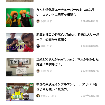
うんち特化型ユーチューバーのまじめな思
い コメントに切実な相談も
関根和弘
2020年04月23日
新庄も注目の野球YouTuber、将来は大リーガ
ー？ 企画から道開く
山口史朗
2020年03月04日
江頭2:50さんがYouTuberに、本人が明かした
野望「草彅呼ぶ！」
関根和弘
2020年02月27日
中国の異次元インフルエンサー、アリババ会
長よりも強い「販売力」
rong zhang
2019年12月24日