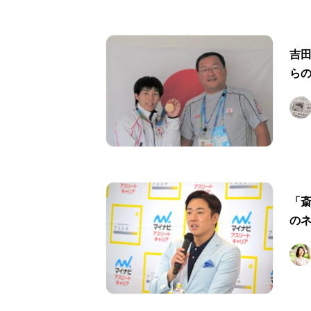
吉田
ら
「
の