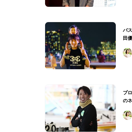
バ
田
プ
の