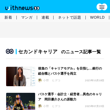
新着
マンガ
連載
ネットで話題
WORLD
セカンドキャリア
のニュース記事一覧
後進の「キャリアモデル」を目指し…銀行の
総合職とバスケ選手を両立
小野 ヒデコ
2025年10月18日
バスケ選手・会計士・経営者…異色のキャリ
ア 岡田優介さんの原動力
小野 ヒデコ
2025年07月19日