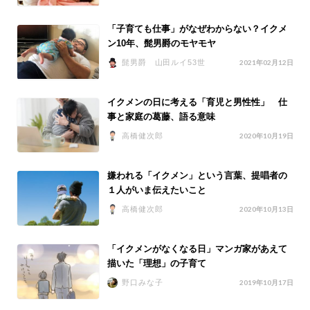
「子育ても仕事」がなぜわからない？イクメ
ン10年、髭男爵のモヤモヤ
髭男爵 山田ルイ53世
2021年02月12日
イクメンの日に考える「育児と男性性」 仕
事と家庭の葛藤、語る意味
高橋健次郎
2020年10月19日
嫌われる「イクメン」という言葉、提唱者の
１人がいま伝えたいこと
高橋健次郎
2020年10月13日
「イクメンがなくなる日」マンガ家があえて
描いた「理想」の子育て
野口みな子
2019年10月17日