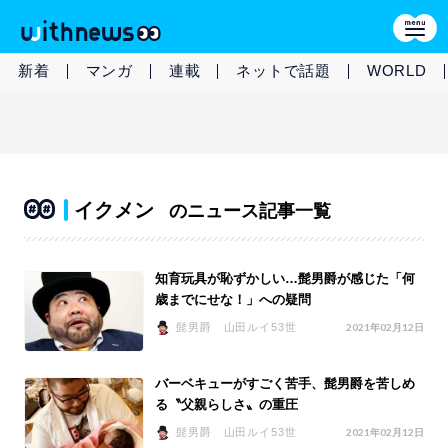
新着
マンガ
連載
ネットで話題
WORLD
イクメン
のニュース記事一覧
知育玩具が恥ずかしい…髭男爵が感じた「何
歳までにせな！」への疑問
髭男爵 山田ルイ53世
2021年02月12日
バーベキューがすごく苦手、髭男爵を苦しめ
る〝父親らしさ〟の重圧
髭男爵 山田ルイ53世
2021年02月12日