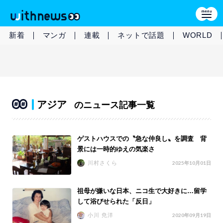
新着
マンガ
連載
ネットで話題
WORLD
アジア
のニュース記事一覧
ゲストハウスでの〝急な仲良し〟を調査 背
景には一時的ゆえの気楽さ
川村さくら
2025年10月01日
祖母が嫌いな日本、ニコ生で大好きに…留学
して浴びせられた「反日」
小川 尭洋
2020年09月19日