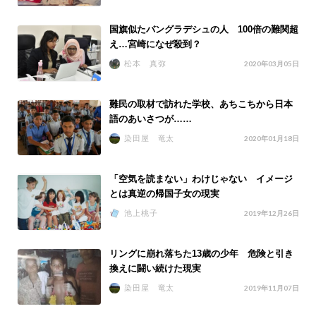
国旗似たバングラデシュの人 100倍の難関超
え…宮崎になぜ殺到？
松本 真弥
2020年03月05日
難民の取材で訪れた学校、あちこちから日本
語のあいさつが……
染田屋 竜太
2020年01月18日
「空気を読まない」わけじゃない イメージ
とは真逆の帰国子女の現実
池上桃子
2019年12月26日
リングに崩れ落ちた13歳の少年 危険と引き
換えに闘い続けた現実
染田屋 竜太
2019年11月07日