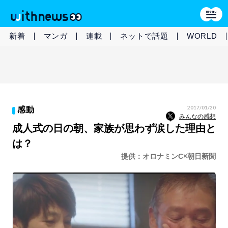
新着
マンガ
連載
ネットで話題
WORLD
2017/01/20
感動
みんなの感想
成人式の日の朝、家族が思わず涙した理由と
は？
提供：オロナミンC×朝日新聞