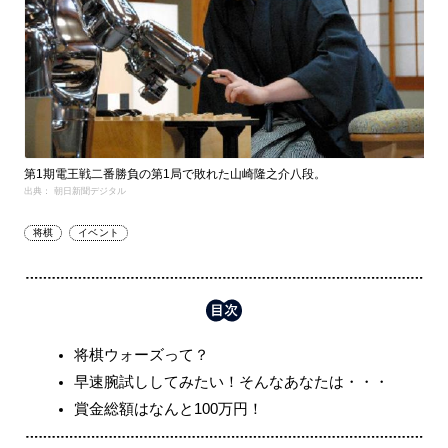
第1期電王戦二番勝負の第1局で敗れた山崎隆之介八段。
出典： 朝日新聞デジタル
将棋
イベント
将棋ウォーズって？
早速腕試ししてみたい！そんなあなたは・・・
賞金総額はなんと100万円！