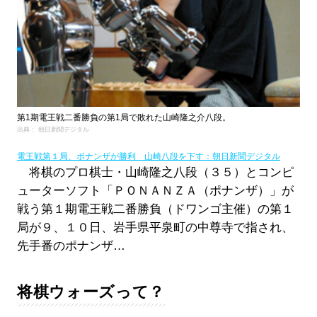
第1期電王戦二番勝負の第1局で敗れた山崎隆之介八段。
出典： 朝日新聞デジタル
電王戦第１局、ポナンザが勝利 山崎八段を下す：朝日新聞デジタル
将棋のプロ棋士・山崎隆之八段（３５）とコンピ
ューターソフト「ＰＯＮＡＮＺＡ（ポナンザ）」が
戦う第１期電王戦二番勝負（ドワンゴ主催）の第１
局が９、１０日、岩手県平泉町の中尊寺で指され、
先手番のポナンザ…
将棋ウォーズって？