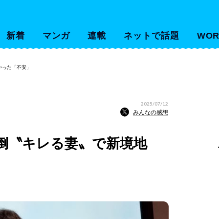
新着
マンガ
連載
ネットで話題
WOR
かった「不安」
2025/07/12
みんなの感想
罵倒〝キレる妻〟で新境地