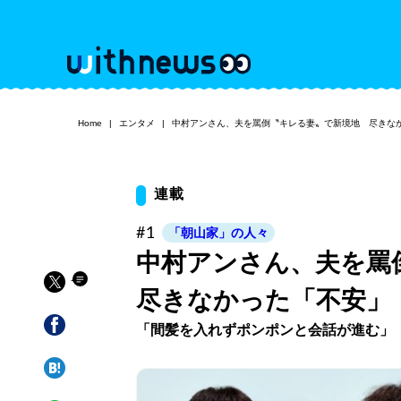
Home
エンタメ
中村アンさん、夫を罵倒〝キレる妻〟で新境地 尽きな
連載
#1
「朝山家」の人々
中村アンさん、夫を
尽きなかった「不安」
「間髪を入れずポンポンと会話が進む」