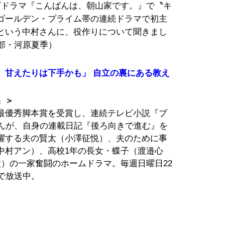
ビドラマ『こんばんは、朝山家です。』で〝キ
ゴールデン・プライム帯の連続ドラマで初主
という中村さんに、役作りについて聞きまし
集部・河原夏季）
、甘えたりは下手かも」 自立の裏にある教え
』＞
最優秀脚本賞を受賞し、連続テレビ小説『ブ
さんが、自身の連載日記『後ろ向きで進む』を
躍する夫の賢太（小澤征悦）、夫のために事
中村アン）、高校1年の長女・蝶子（渡邉心
）の一家奮闘のホームドラマ。毎週日曜日22
系で放送中。