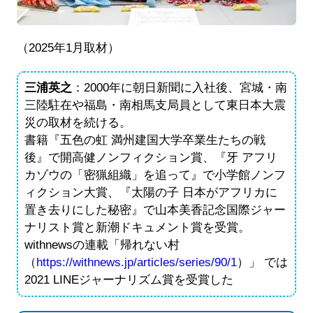
（2025年1月取材）
三浦英之
：2000年に朝日新聞に入社後、宮城・南
三陸駐在や福島・南相馬支局員として東日本大震
災の取材を続ける。
書籍『五色の虹 満州建国大学卒業生たちの戦
後』で開高健ノンフィクション賞、『牙 アフリ
カゾウの「密猟組織」を追って』で小学館ノンフ
ィクション大賞、『太陽の子 日本がアフリカに
置き去りにした秘密』で山本美香記念国際ジャー
ナリスト賞と新潮ドキュメント賞を受賞。
withnewsの連載「帰れない村
（
https://withnews.jp/articles/series/90/1
）」 では
2021 LINEジャーナリズム賞を受賞した