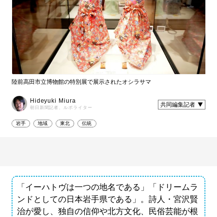
陸前高田市立博物館の特別展で展示されたオシラサマ
Hideyuki Miura
共同編集記者
朝日新聞記者、ルポライター
岩手
地域
東北
伝統
「イーハトヴは一つの地名である」「ドリームラ
ンドとしての日本岩手県である」。詩人・宮沢賢
治が愛し、独自の信仰や北方文化、民俗芸能が根