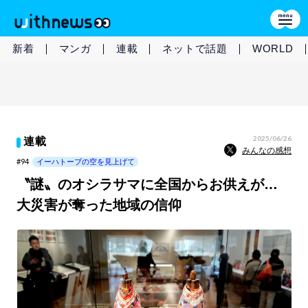
新着
マンガ
連載
ネットで話題
WORLD
2025/06/26
連載
みんなの感想
#94
イーハトーブの空を見上げて
〝謎〟のオシラサマに全国からお供えが…
大災害が奪った地域の信仰