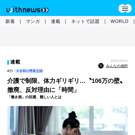
新着
マンガ
連載
ネットで話題
WORLD
2025/01/21
連載
みんなの感想
#25
＃令和の専業主婦
介護で制限、体力ギリギリ…〝106万の壁〟
撤廃、反対理由に「時間」
「働き損」の回避、難しい人とは