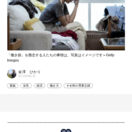
「働き損」を懸念する人たちの事情は。写真はイメージです＝Getty
Imeges
金澤 ひかり
朝日新聞記者
家族
女性
経済
働き方
＃令和の専業主婦