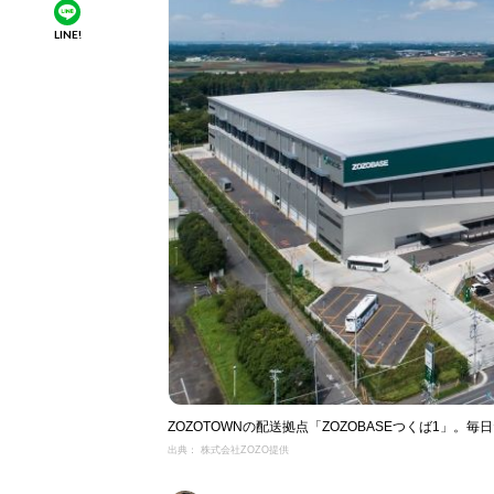
LINE!
ZOZOTOWNの配送拠点「ZOZOBASEつくば1」
出典： 株式会社ZOZO提供