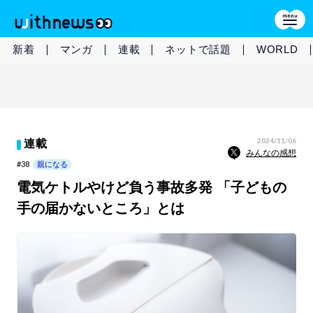
新着
マンガ
連載
ネットで話題
WORLD
2024/11/06
連載
みんなの感想
#38
親になる
電気ケトルやけど負う事故多発 「子どもの
手の届かないところ」とは