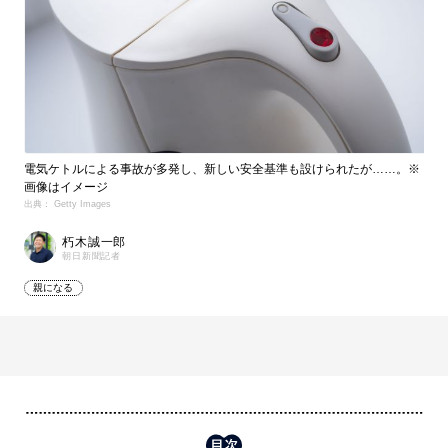
電気ケトルによる事故が多発し、新しい安全基準も設けられたが……。※
画像はイメージ
出典： Getty Images
朽木誠一郎
朝日新聞記者
親になる