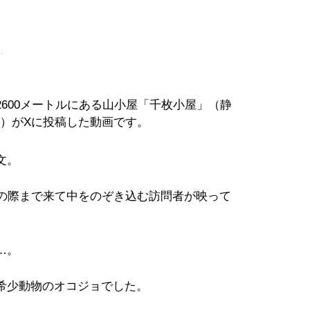
」
600メートルにある山小屋「千枚小屋」（静
）がXに投稿した動画です。
文。
扉の際まで来て中をのぞき込む訪問者が映って
…。
希少動物のオコジョでした。