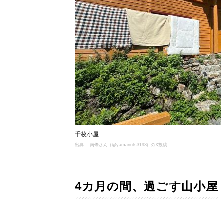
千枚小屋
出典： 南條さん（@yamanuts3193）のX投稿
4カ月の間、過ごす山小屋