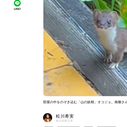
LINE!
部屋の中をのぞき込む「山の妖精」オコジョ。南條さん（@
松川希実
朝日新聞記者