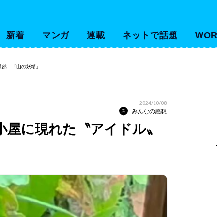
新着
マンガ
連載
ネットで話題
WOR
騒然 「山の妖精」
2024/10/08
みんなの感想
小屋に現れた〝アイドル〟