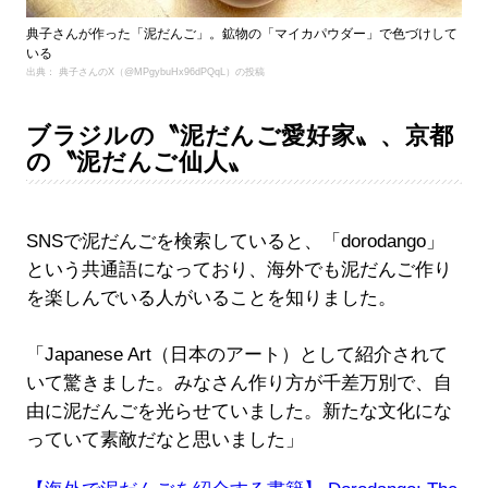
典子さんが作った「泥だんご」。鉱物の「マイカパウダー」で色づけして
いる
出典： 典子さんのX（@MPgybuHx96dPQqL）の投稿
ブラジルの〝泥だんご愛好家〟、京都
の〝泥だんご仙人〟
SNSで泥だんごを検索していると、「dorodango」
という共通語になっており、海外でも泥だんご作り
を楽しんでいる人がいることを知りました。
「Japanese Art（日本のアート）として紹介されて
いて驚きました。みなさん作り方が千差万別で、自
由に泥だんごを光らせていました。新たな文化にな
っていて素敵だなと思いました」