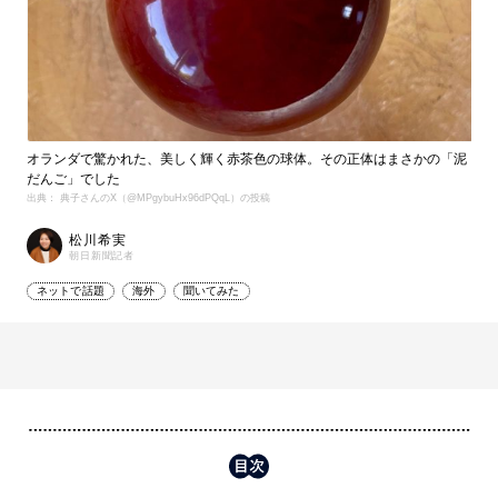
オランダで驚かれた、美しく輝く赤茶色の球体。その正体はまさかの「泥
だんご」でした
出典： 典子さんのX（@MPgybuHx96dPQqL）の投稿
松川希実
朝日新聞記者
ネットで話題
海外
聞いてみた