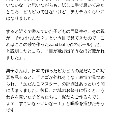
いないな」と思いながらも、試しに手で磨いてみた
ところ、ピカピカではないけど、テカテカぐらいに
はなりました。
すると近くで遊んでいた子どもの同級生や、その親
が「それはなんだ？」という目で見てきたので「こ
れはここの砂で作ったzand bal（砂のボール）だ」
と説明したところ、「目が飛び出そうなほど驚かれ
ました」。
典子さんは、日本で作ったピカピカの泥だんごの写
真も見せると、「アゴが外れそうな」表情で見つめ
られ、「泥だんごマスター」の評判はあっという間
に広まりました。後日、地域のお祭りに行くと、う
わさを聞いた子どもたちに「泥だんご作るんでし
ょ？ すごいな～いいなー！」と喝采を浴びたそう
です。