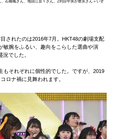
ん、石橋颯さん、地頭江音々さん。2列目中央が豊永さん＝いず
されたのは2016年7月。HKT48の劇場支配
）が敏腕をふるい、趣向をこらした選曲や演
盛況でした。
生もそれぞれに個性的でした。ですが、2019
はコロナ禍に見舞われます。