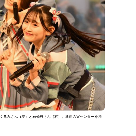
本くるみさん（左）と石橋颯さん（右）。新曲のＷセンターを務