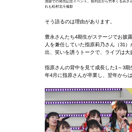
池袋での発売記念イベント。前列左から竹本くるみさ
れも松村北斗撮影
そう語るのは理由があります。
豊永さんたち4期生がステージでお披露目
人を兼任していた指原莉乃さん（31
出、笑いを誘うトークで、ライブは大
指原さんの背中を見て成長した1～3期
年4月に指原さんが卒業し、翌年から