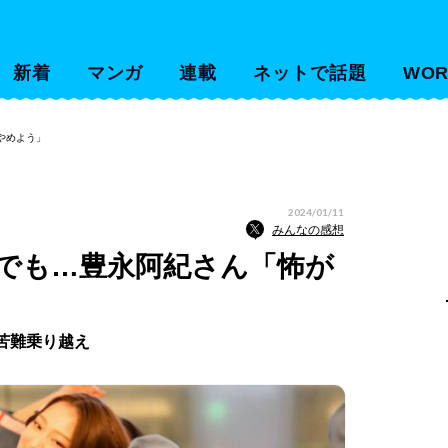
新着
マンガ
連載
ネットで話題
WOR
やめよう」
2024/01/11
みんなの感想
ュでも…豊永阿紀さん「怖が
苦難乗り越え