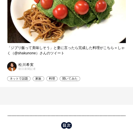
「ジブリ飯って美味しそう」と妻に言ったら完成した料理がこちら＝しゃ
く（@shakunone）さんのツイート
松川希実
朝日新聞記者
ネットで話題
家族
料理
聞いてみた