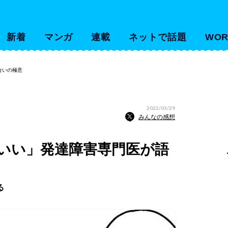
新着
マンガ
連載
ネットで話題
WOR
合いの極意
2022/03/29
みんなの感想
いい」発達障害専門医が語
る