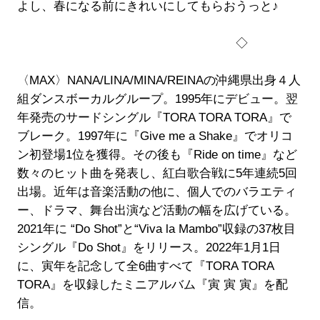
よし、春になる前にきれいにしてもらおうっと♪
◇
〈MAX〉NANA/LINA/MINA/REINAの沖縄県出身４人
組ダンスボーカルグループ。1995年にデビュー。翌
年発売のサードシングル『TORA TORA TORA』で
ブレーク。1997年に『Give me a Shake』でオリコ
ン初登場1位を獲得。その後も『Ride on time』など
数々のヒット曲を発表し、紅白歌合戦に5年連続5回
出場。近年は音楽活動の他に、個人でのバラエティ
ー、ドラマ、舞台出演など活動の幅を広げている。
2021年に “Do Shot”と“Viva la Mambo”収録の37枚目
シングル『Do Shot』をリリース。2022年1月1日
に、寅年を記念して全6曲すべて『TORA TORA
TORA』を収録したミニアルバム『寅 寅 寅』を配
信。