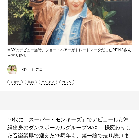
MAXのデビュー当時、ショートヘアーがトレードマークだったREINAさん
＝本人提供
小野 ヒデコ
子育て
美容
エンタメ
コラム
10代に「スーパー・モンキーズ」でデビューした沖
縄出身のダンスボーカルグループMAX 。様変わりし
た音楽業界で迎えた26周年も、第一線で走り続けま