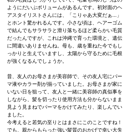
ようにだいぶボリュームがあるんです。初対面のヘ
アスタイリストさんには、「こりゃあ大変だぁ...」
とホント驚かれるんです。小さな頃は、ヘアーゴム
で結んでもサラサラと滑り落ちるほど柔らかい毛質
だったんですが、これは沖縄で育った環境と、遺伝
に間違いありませんね。母も、歳を重ねた今でもし
っかりと生えていますし、太陽から守るために毛根
が強くなるんでしょうか。
昔、友人のお母さまが美容師で、その友人宅にパー
マ液やカラー剤が揃っていました。お母さまが家に
いない日を狙って、友人と一緒に美容師の真似事を
しながら、髪を切ったり使用方法も分からないまま
見よう見まねでパーマをかけてみたり、楽しんでい
ました。
今考えると若気の至りとはまさにこのことですね！
でも、親からもらった強い髪質のおかげで幸い大失