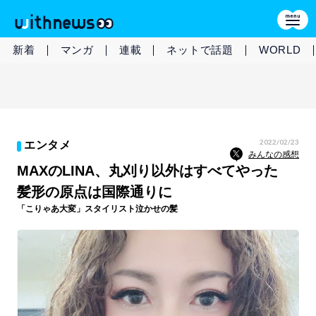
新着
マンガ
連載
ネットで話題
WORLD
2022/02/23
エンタメ
みんなの感想
MAXのLINA、丸刈り以外はすべてやった
髪形の原点は国際通りに
「こりゃあ大変」スタイリスト泣かせの髪