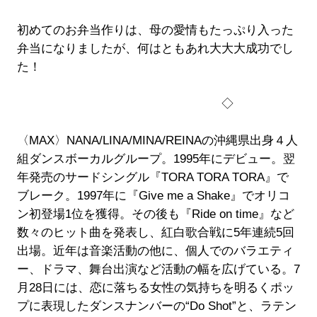
初めてのお弁当作りは、母の愛情もたっぷり入った
弁当になりましたが、何はともあれ大大大成功でし
た！
◇
〈MAX〉NANA/LINA/MINA/REINAの沖縄県出身４人
組ダンスボーカルグループ。1995年にデビュー。翌
年発売のサードシングル『TORA TORA TORA』で
ブレーク。1997年に『Give me a Shake』でオリコ
ン初登場1位を獲得。その後も『Ride on time』など
数々のヒット曲を発表し、紅白歌合戦に5年連続5回
出場。近年は音楽活動の他に、個人でのバラエティ
ー、ドラマ、舞台出演など活動の幅を広げている。7
月28日には、恋に落ちる女性の気持ちを明るくポッ
プに表現したダンスナンバーの“Do Shot”と、ラテン