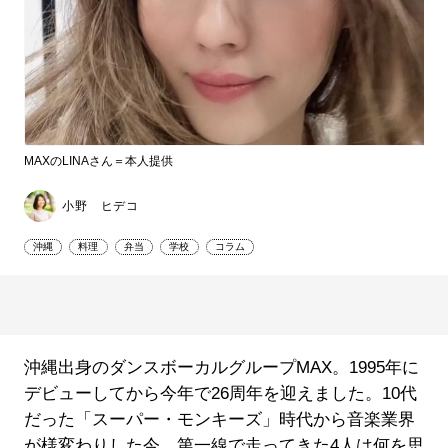
MAXのLINAさん＝本人提供
小野 ヒデコ
沖縄
料理
弁当
学校
コラム
沖縄出身のダンスボーカルグループMAX。1995年に
デビューしてから今年で26周年を迎えました。10代
だった「スーパー・モンキーズ」時代から音楽業界
が様変わりした今、第一線で走ってきた4人は何を思