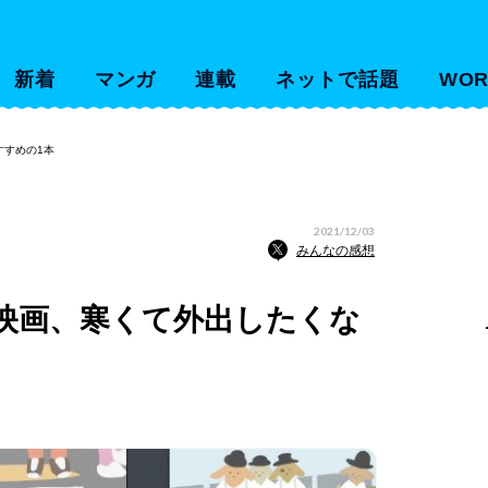
新着
マンガ
連載
ネットで話題
WOR
すすめの1本
2021/12/03
みんなの感想
映画、寒くて外出したくな