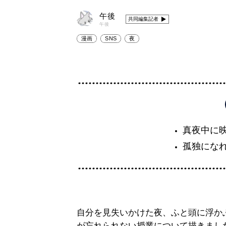
午後
共同編集記者
午後
漫画
SNS
夜
真夜中に
孤独にな
自分を見失いかけた夜、ふと頭に浮か
が忘れられない授業について描きまし