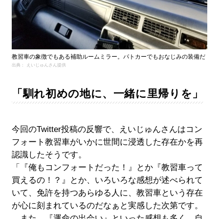
教習車の象徴でもある補助ルームミラー。パトカーでもおなじみの装備だ
出典： えいじゅんさん提供
「馴れ初めの地に、一緒に里帰りを」
今回のTwitter投稿の反響で、えいじゅんさんはコン
フォート教習車がいかに世間に浸透した存在かを再
認識したそうです。
「『俺もコンフォートだった！』とか『教習車って
買えるの！？』とか、いろいろな感想が述べられて
いて、免許を持つあらゆる人に、教習車という存在
が心に刻まれているのだなぁと実感した次第です。
また、『運命の出会い』といった感想も多く、自