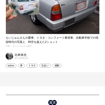
えいじゅんさんの愛車、トヨタ・コンフォート教習車。自動車学校での現
役時代の写真と、時空を超えた2ショット
出典： えいじゅんさん提供
北林慎也
朝日新聞記者
twitter
車
トヨタ
出会い
感動