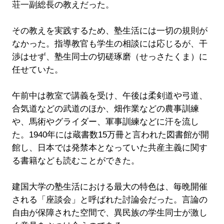
荘一副総長の教えだった。
その教えを実践するため、塾生活には一切の規則が
なかった。指導教官も学生の相談には応じるが、干
渉はせず、塾生同士の切磋琢磨（せっさたくま）に
任せていた。
午前中は教室で講義を受け、午後は柔剣道や弓道、
合気道などの武道のほか、畑作業などの農事訓練
や、馬術やグライダー、軍事訓練などに汗を流し
た。1940年には蔵書数15万冊と言われた図書館が開
館し、日本では発禁本となっていた共産主義に関す
る書籍なども読むことができた。
建国大学の塾生活における最大の特色は、毎晩開催
される「座談会」と呼ばれた討論会だった。言論の
自由が保障された空間で、異民族の学生同士が激し