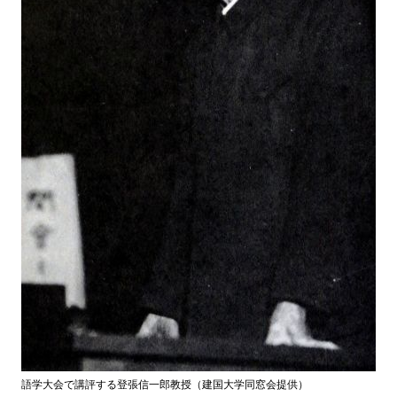
語学大会で講評する登張信一郎教授（建国大学同窓会提供）