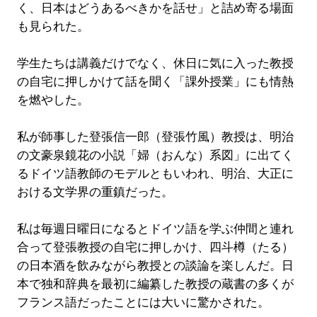
く、日本はどうあるべきかを話せ」と詰め寄る場面
も見られた。
学生たちは講義だけでなく、休日に気に入った教授
の自宅に押しかけて話を聞く「課外授業」にも情熱
を燃やした。
私が師事した登張信一郎（登張竹風）教授は、明治
の文豪泉鏡花の小説「婦（おんな）系図」に出てく
るドイツ語教師のモデルともいわれ、明治、大正に
おける文学界の重鎮だった。
私は毎週日曜日になるとドイツ語を学ぶ仲間と連れ
合って登張教授の自宅に押しかけ、四斗樽（たる）
の日本酒を飲みながら教授との談論を楽しんだ。日
本で独和辞典を最初に編纂した教授の蔵書の多くが
フランス語だったことには大いに驚かされた。