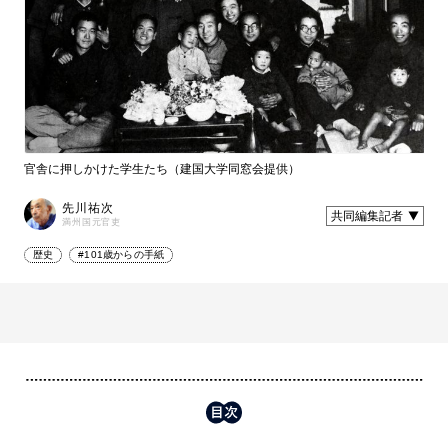
官舎に押しかけた学生たち（建国大学同窓会提供）
先川祐次
共同編集記者
満州国元官吏
歴史
#101歳からの手紙