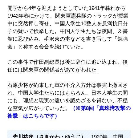
開学から4年を迎えようとしていた1941年暮れから
1942年春にかけて、関東軍憲兵隊のトラックが授業
中に突然押し寄せ、中国人学生10数人を反満抗日分
子の疑いで検挙した。中国人学生たちは夜間、図書
館に忍び込み、毛沢東の本などを書き写して「勉強
会」と称する会合を続けていた。
この事件で作田副総長は後に辞任に追い込まれ、後
任には関東軍の関係者があてがわれた。
石原少将が約束した軍の不介入方針は事実上撤回さ
れ、中国人学生たちにはもちろん、日本人学生の間
にも、理想と現実の違いを認めざるを得ない、不穏
な空気が広がっていった。
（※第8回「真珠湾攻撃の
衝撃」はこちらです）
先川祐次（さきかわ・ゆうじ）
1920年、中国