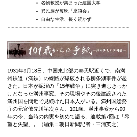
名物教授が集まった建国大学
異民族が毎晩「座談会」
自由な生活、長く続かず
1931年9月18日、中国東北部の奉天駅近くで、南満
州鉄道（満鉄）の線路が爆破される柳条湖事件が起
きた。日本が泥沼の「15年戦争」に突き進むきっか
けとなった満州事変。その現場やその後建設された
満州国を間近で見続けた日本人がいる。満州国総務
庁の元官僚先川祐次さん、101歳。満州事変から90
年の今、当時の内実を初めて語る。連載第7回は「希
望と失望」。（編集＝朝日新聞記者・三浦英之）