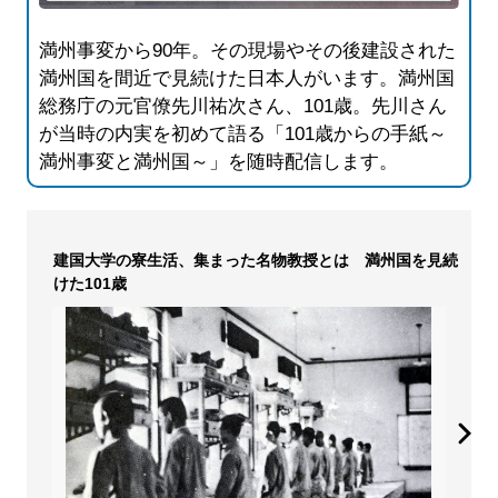
満州事変から90年。その現場やその後建設された
満州国を間近で見続けた日本人がいます。満州国
総務庁の元官僚先川祐次さん、101歳。先川さん
が当時の内実を初めて語る「101歳からの手紙～
満州事変と満州国～」を随時配信します。
建国大学の寮生活、集まった名物教授とは 満州国を見続
けた101歳