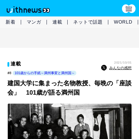
新着
マンガ
連載
ネットで話題
WORLD
2021/10/01
連載
みんなの感想
#8
101歳からの手紙～満州事変と満州国～
建国大学に集まった名物教授、毎晩の「座談
会」 101歳が語る満州国