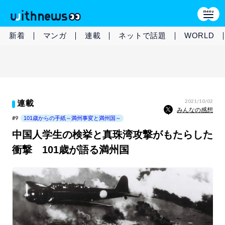
新着
マンガ
連載
ネットで話題
WORLD
2021/10/02
連載
みんなの感想
#9
101歳からの手紙～満州事変と満州国～
中国人学生の検挙と真珠湾攻撃がもたらした
衝撃 101歳が語る満州国