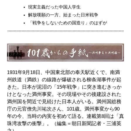
現実主義だった中国人学生
解放嘆願の一方、始まった日米戦争
「戦争をしないための国造り」のはずが
1931年9月18日、中国東北部の奉天駅近くで、南満
州鉄道（満鉄）の線路が爆破される柳条湖事件が起
きた。日本が泥沼の「15年戦争」に突き進むきっか
けとなった満州事変。その現場やその後建設された
満州国を間近で見続けた日本人がいる。満州国総務
庁の元官僚先川祐次さん、101歳。満州事変から90
年の今、当時の内実を初めて語る。連載第8回は「真
珠湾攻撃の衝撃」。（編集＝朝日新聞記者・三浦英
之）