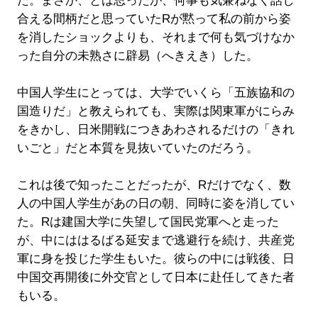
た。まさか、とは思ったが、何事も気兼ねなく話し
合える間柄だと思っていたRが黙って私の前から姿
を消したショックよりも、それまで何も気づけなか
った自分の未熟さに辟易（へきえき）した。
中国人学生にとっては、大学でいくら「五族協和の
国造りだ」と教えられても、実際は関東軍がにらみ
をきかし、日米開戦につきあわされるだけの「きれ
いごと」だと本質を見抜いていたのだろう。
これは後で知ったことだったが、Rだけでなく、数
人の中国人学生があの日の朝、同時に姿を消してい
た。Rは建国大学に失望して国民党軍へと走った
が、中にははるばる延安まで逃避行を続け、共産党
軍に身を投じた学生もいた。彼らの中には戦後、日
中国交再開後に外交官として日本に赴任してきた者
もいる。