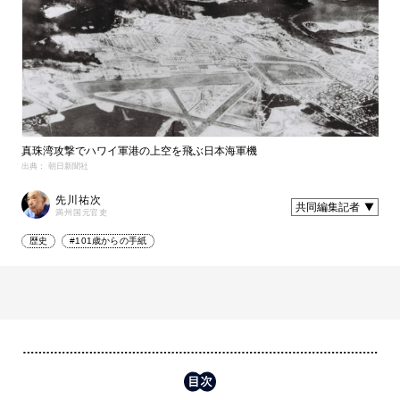
真珠湾攻撃でハワイ軍港の上空を飛ぶ日本海軍機
出典： 朝日新聞社
先川祐次
共同編集記者
満州国元官吏
歴史
#101歳からの手紙