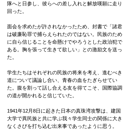
隊へと日参し、彼らへの差し入れと解放嘆願に走り
回った。
面会を求めたが許されなかったため、封書で「諸君
は破廉恥罪で捕らえられたのではない。民族のため
に自ら信じることを命懸けでやろうとした政治犯で
ある。胸を張って生きて欲しい」との激励文を送っ
た。
学生たちはそれぞれの民族の将来を考え、進むべき
道について議論し合い、青春の血をたぎらせてい
た。腹を割って話し合える友を得てこそ、国際協調
の道が開かれると信じていた。
1941年12月8日に起きた日本の真珠湾攻撃は、建国
大学で異民族と共に学ぶ我々学生同士の関係に大き
なくさびを打ち込む出来事であったように思う。