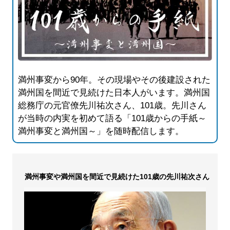
満州事変から90年。その現場やその後建設された
満州国を間近で見続けた日本人がいます。満州国
総務庁の元官僚先川祐次さん、101歳。先川さん
が当時の内実を初めて語る「101歳からの手紙～
満州事変と満州国～」を随時配信します。
満州事変や満州国を間近で見続けた101歳の先川祐次さん