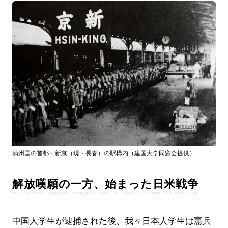
満州国の首都・新京（現・長春）の駅構内（建国大学同窓会提供）
解放嘆願の一方、始まった日米戦争
中国人学生が逮捕された後、我々日本人学生は憲兵