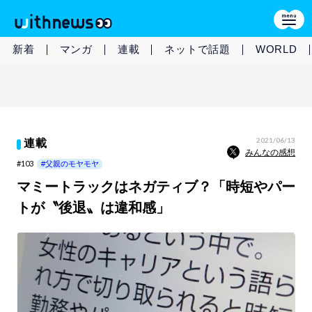
新着
マンガ
連載
ネットで話題
WORLD
2021/06/13
連載
みんなの感想
#103
#父親のモヤモヤ
マミートラックはネガティブ？「時短やパー
トが〝後退〟は違和感」