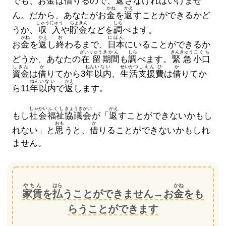
でも、お
金
は
借
りるので、
返
さなければいけませ
かね
かえ
ん。だから、あなたがお
金
を
返
すことができるかど
しゅうにゅう
ちょきん
しら
うか、
収入
や
貯金
などを
調
べます。
かね
かえ
お
にほん
お
金
を
返
し
終
わるまで、
日本
にいることができるか
ざいりゅう
きかん
しら
きんきゅう
こぐち
どうか、あなたの
在留
期間
も
調
べます。
緊急
小口
しきん
か
ねん
いない
せいかつ
しえん
ひ
か
資金
は
借
りてから3
年
以内
、
生活
支援
費
は
借
りてか
ねん
いない
かえ
ら11
年
以内
で
返
します。
しゃかい
ふくし
きょうぎかい
かえ
もし
社会
福祉
協議会
が「
返
すことができないかもし
おも
か
れない」と
思
うと、
借
りることができないかもしれ
ません。
やちん
はら
かね
家賃
を
払
うことができません→お
金
をも
らうことができます