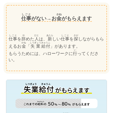
しごと
かね
仕事
がない→お
金
がもらえます
しごと
や
ひと
あたら
しごと
さが
仕事
を
辞
めた
人
は、
新
しい
仕事
を
探
しながらもら
かね
しつぎょう
きゅうふ
えるお
金
「
失業
給付
」があります。
い
もらうためには、ハローワークに
行
ってくださ
い。