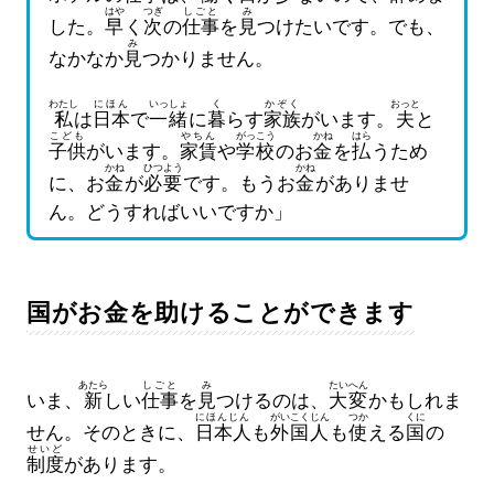
はや
つぎ
しごと
み
した。
早
く
次
の
仕事
を
見
つけたいです。でも、
み
なかなか
見
つかりません。
わたし
にほん
いっしょ
く
かぞく
おっと
私
は
日本
で
一緒
に
暮
らす
家族
がいます。
夫
と
こども
やちん
がっこう
かね
はら
子供
がいます。
家賃
や
学校
のお
金
を
払
うため
かね
ひつよう
かね
に、お
金
が
必要
です。もうお
金
がありませ
ん。どうすればいいですか」
国がお金を助けることができます
あたら
しごと
み
たいへん
いま、
新
しい
仕事
を
見
つけるのは、
大変
かもしれま
にほんじん
がいこくじん
つか
くに
せん。そのときに、
日本人
も
外国人
も
使
える
国
の
せいど
制度
があります。