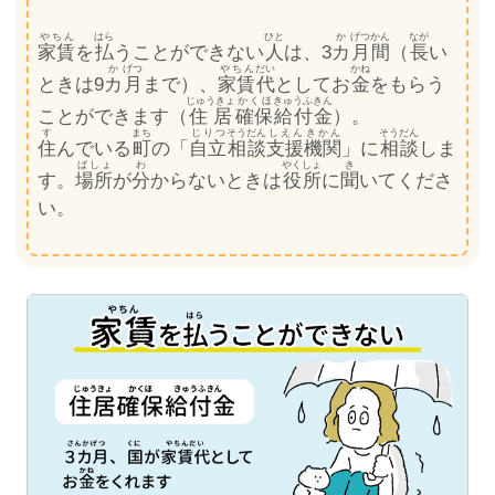
やちん
はら
ひと
か
げつ
かん
なが
家賃
を
払
うことができない
人
は、3
カ
月
間
（
長
い
か
げつ
やちん
だい
かね
ときは9
カ
月
まで）、
家賃
代
としてお
金
をもらう
じゅうきょ
かくほ
きゅうふきん
ことができます（
住居
確保
給付金
）。
す
まち
じりつ
そうだん
しえん
きかん
そうだん
住
んでいる
町
の「
自立
相談
支援
機関
」に
相談
しま
ばしょ
わ
やくしょ
き
す。
場所
が
分
からないときは
役所
に
聞
いてくださ
い。