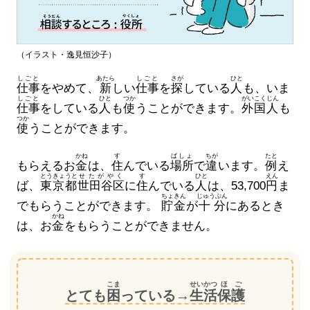
（イラスト・逸見恒沙子）
しごと
あたら
しごと
さが
ひと
仕事
をやめて、
新
しい
仕事
を
探
している
人
も、いま
しごと
ひと
つか
がいこくじん
仕事
をしている
人
も
使
うことができます。
外国人
も
つか
使
うことができます。
かね
す
ばしょ
ちが
たと
もらえるお
金
は、
住
んでいる
場所
で
違
います。
例
え
とうきょうと
せたがやく
す
ひと
えん
ば、
東京都
世田谷区
に
住
んでいる
人
は、53,700
円
ま
ちょきん
じゅうぶん
でもらうことができます。
貯金
が
十分
にあるとき
かね
は、お
金
をもらうことができません。
こま
せいかつ
ほご
とても
困
っている→
生活
保護