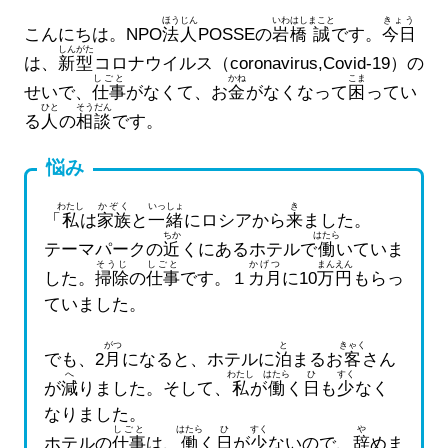
ほうじん
いわはし
まこと
きょう
こんにちは。NPO
法人
POSSEの
岩橋
誠
です。
今日
しんがた
は、
新型
コロナウイルス（coronavirus,Covid-19）の
しごと
かね
こま
せいで、
仕事
がなくて、お
金
がなくなって
困
ってい
ひと
そうだん
る
人
の
相談
です。
悩み
わたし
かぞく
いっしょ
き
「
私
は
家族
と
一緒
にロシアから
来
ました。
ちか
はたら
テーマパークの
近
くにあるホテルで
働
いていま
そうじ
しごと
かげつ
まん
えん
した。
掃除
の
仕事
です。１
カ月
に10
万
円
もらっ
ていました。
がつ
と
きゃく
でも、2
月
になると、ホテルに
泊
まるお
客
さん
へ
わたし
はたら
ひ
すく
が
減
りました。そして、
私
が
働
く
日
も
少
なく
なりました。
しごと
はたら
ひ
すく
や
ホテルの
仕事
は、
働
く
日
が
少
ないので、
辞
めま