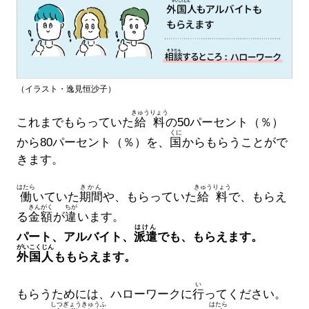
（イラスト・逸見恒沙子）
きゅうりょう
これまでもらっていた
給料
の50パーセント（％）
くに
から80パーセント（％）を、
国
からもらうことがで
きます。
はたら
きかん
きゅうりょう
働
いていた
期間
や、もらっていた
給料
で、もらえ
きんがく
ちが
る
金額
が
違
います。
はけん
パート、アルバイト、
派遣
でも、もらえます。
がいこくじん
外国人
ももらえます。
い
もらうためには、ハローワークに
行
ってください。
しつぎょう
きゅうふ
はたら