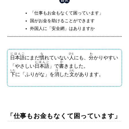
「仕事もお金もなくて困っています」
国がお金を助けることができます
外国人に「安全網」はありますか
にほんご
な
ひと
わ
日本語
にまだ
慣
れていない
人
にも、
分
かりやすい
にほんご
か
「やさしい
日本語
」で
書
きました。
した
け
ぶん
下
に「ふりがな」を
消
した
文
があります。
「仕事もお金もなくて困っています」