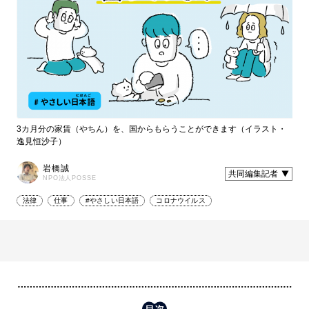
3カ月分の家賃（やちん）を、国からもらうことができます（イラスト・
逸見恒沙子）
岩橋誠
共同編集記者
NPO法人POSSE
法律
仕事
#やさしい日本語
コロナウイルス