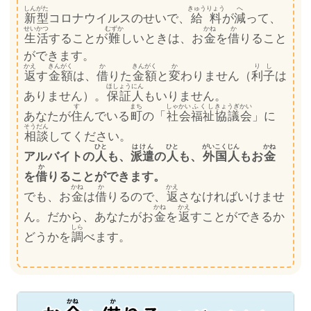
しんがた
きゅうりょう
へ
新型
コロナウイルスのせいで、
給料
が
減
って、
せいかつ
むずか
かね
か
生活
することが
難
しいときは、お
金
を
借
りること
ができます。
かえ
きんがく
か
きんがく
か
りし
返
す
金額
は、
借
りた
金額
と
変
わりません（
利子
は
ほしょうにん
ありません）。
保証人
もいりません。
す
まち
しゃかい
ふくし
きょうぎかい
あなたが
住
んでいる
町
の「
社会
福祉
協議会
」に
そうだん
相談
してください。
ひと
はけん
ひと
がいこくじん
かね
アルバイトの
人
も、
派遣
の
人
も、
外国人
もお
金
か
を
借
りることができます。
かね
か
かえ
でも、お
金
は
借
りるので、
返
さなければいけませ
かね
かえ
ん。だから、あなたがお
金
を
返
すことができるか
しら
どうかを
調
べます。