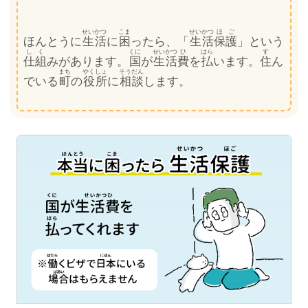
せいかつ
こま
せいかつ
ほご
ほんとうに
生活
に
困
ったら、「
生活
保護
」という
しく
くに
せいかつ
ひ
はら
す
仕組
みがあります。
国
が
生活
費
を
払
います。
住
ん
まち
やくしょ
そうだん
でいる
町
の
役所
に
相談
します。