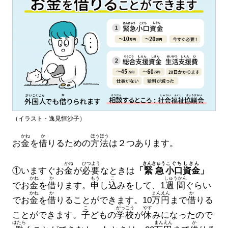
（イラスト・逸見恒沙子）
かね
か
ほうほう
お
金
を
借
りるための
方法
は２つあります。
かね
ひつよう
きんきゅう
こぐち
しきん
①いますぐお
金
が
必要
なときは
「
緊急
小口
資金
」
かね
か
もう
こ
しゅうかん
でお
金
を
借
ります。
申
し
込
みをして、1
週間
ぐらい
かね
か
まん
えん
か
でお
金
を
借
りることができます。10
万
円
まで
借
りる
こ
がっこう
やす
ことができます。
子
どもの
学校
が
休
みになったので
はたら
まん
えん
か