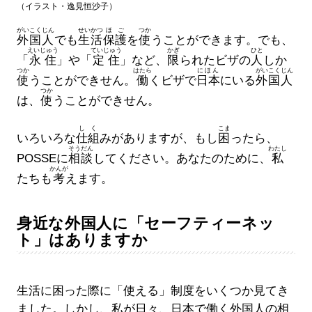
（イラスト・逸見恒沙子）
がいこくじん
せいかつ
ほご
つか
外国人
でも
生活
保護
を
使
うことができます。でも、
えいじゅう
ていじゅう
かぎ
ひと
「
永住
」や「
定住
」など、
限
られたビザの
人
しか
つか
はたら
にほん
がいこくじん
使
うことができせん。
働
くビザで
日本
にいる
外国人
つか
は、
使
うことができせん。
しく
こま
いろいろな
仕組
みがありますが、もし
困
ったら、
そうだん
わたし
POSSEに
相談
してください。あなたのために、
私
かんが
たちも
考
えます。
身近な外国人に「セーフティーネッ
ト」はありますか
生活に困った際に「使える」制度をいくつか見てき
ました。しかし、私が日々、日本で働く外国人の相