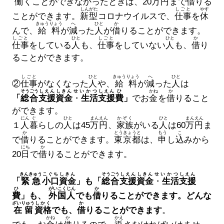
働
くことができなかったときは、20
万
円
まで
借
りる
しんがた
しごと
やす
ことができます。
新型
コロナウイルスで、
仕事
を
休
きゅうりょう
へ
ひと
か
んで、
給料
が
減
った
人
が
借
りることができます。
しごと
ひと
しごと
ひと
か
仕事
をしている
人
も、
仕事
をしていない
人
も、
借
り
ることができます。
しごと
ひと
きゅうりょう
へ
ひと
②
仕事
がなくなった
人
や、
給料
が
減
った
人
は
そうごう
しえん
しきん
せいかつ
しえん
ひ
かね
か
「
総合
支援
資金
・
生活
支援
費
」
でお
金
を
借
りること
ができます。
にん
ぐ
ひと
まん
えん
かぞく
ひと
まん
えん
１
人
暮
らしの
人
は45
万
円
、
家族
がいる
人
は60
万
円
ま
か
とうきょうと
もう
こ
で
借
りることができます。
東京都
は、
申
し
込
みから
にち
か
20
日
で
借
りることができます。
きんきゅう
こぐち
しきん
そうごう
しえん
しきん
せいかつ
しえん
「
緊急
小口
資金
」も「
総合
支援
資金
・
生活
支援
ひ
がいこくじん
か
費
」も、
外国人
でも
借
りることができます。どんな
ざいりゅう
しかく
か
在留
資格
でも、
借
りることができます
。
かね
か
かえ