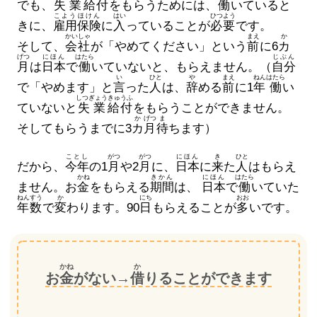
でも、
失業
給付
をもらうためには、
働
いていると
こよう
ほけん
はい
ひつよう
きに、
雇用
保険
に
入
っていることが
必要
です。
かいしゃ
まえ
か
そして、
会社
が「やめてください」という
前
に6
カ
げつ
にほん
はたら
じぶん
月
は
日本
で
働
いていないと、もらえません。（
自分
い
ひと
や
まえ
ねん
はたら
で「やめます」と
言
った
人
は、
辞
める
前
に1
年
働
い
しつぎょう
きゅうふ
ていないと
失業
給付
をもらうことができません。
か
げつ
ま
そしてもらうまでに3
カ
月
待
ちます）
ことし
がつ
がつ
にほん
き
ひと
だから、
今年
の1
月
や2
月
に、
日本
に
来
た
人
はもらえ
かね
きかん
にほん
はたら
ません。お
金
をもらえる
期間
は、
日本
で
働
いていた
ねんすう
か
にち
おお
年数
で
変
わります。90
日
もらえることが
多
いです。
かね
か
お
金
がない→
借
りることができます