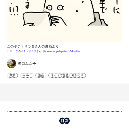
このポテトサラダさんの漫画より
出典：
このポテトサラダさん（@serohanpetapeta）のTwitter
野口みな子
東京
twitter
漫画
ネットで話題ふりかえり