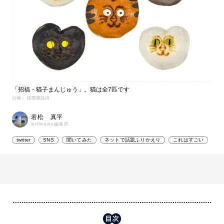
「招福・猫子まんじゅう」。猫は全7匹です
出典： 稲豊園提供
若松 真平
withnews編集部
twitter
SNS
聞いてみた
ネットで話題ふりかえり
これはすごい