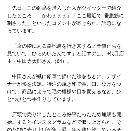
先日、この商品を購入した人がツイッターで紹介
したところ、「かわぇぇぇ」「ここ最近で1番腹筋に
刺さった」といったコメントが寄せられ、話題にな
っています。
「店の隣にある路地裏を行き来するノラ猫たちを
見ていて、ひらめいたんです」と話すのは、3代目店
主・中田専太郎さん（64）。
中田さんが紙に鉛筆で描いた絵をもとに、デザイ
ナーが形を決定。特注の焼き印で鼻、口、ひげをつ
けて、商品によって毛の模様や目を変えるなど、ひ
とつひとつ手作りしています。
店頭で売り出したところ好評だったため通販も開
始。するとインスタグラムなどで取り上げられ、そ
のたびに売り上げが急上昇。年々伸び続けているそ